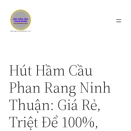
Chuyển
đến
phần
nội
dung
Hút Hầm Cầu
Phan Rang Ninh
Thuận: Giá Rẻ,
Triệt Để 100%,