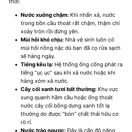
thời:
Nước xuống chậm:
Khi nhấn xả, nước
trong bồn cầu thoát rất chậm, thậm chí
xoáy tròn rồi đứng yên.
Mùi hôi khó chịu:
Nhà vệ sinh luôn có
mùi hôi nồng nặc dù bạn đã cọ rửa sạch
sẽ hàng ngày.
Tiếng kêu lạ:
Hệ thống ống cống phát ra
tiếng “ục ục” sau khi xả nước hoặc khi
hàng xóm xả nước.
Cây cối xanh tươi bất thường:
Khu vực
xung quanh hầm cầu hoặc ống thoát
nước cây cối bỗng dưng xanh tốt lạ
thường do được “bón” chất thải hữu cơ
rò rỉ.
Nước trào ngược:
Đây là cấp độ nặng