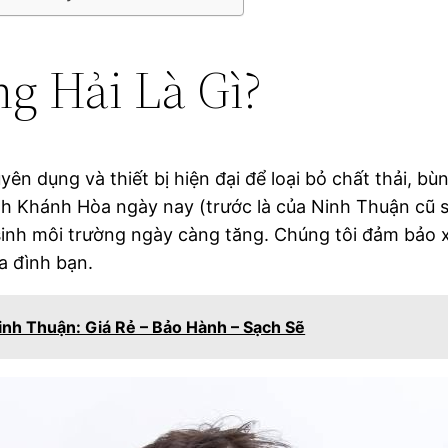
g Hải Là Gì?
ên dụng và thiết bị hiện đại để loại bỏ chất thải, bù
nh Khánh Hòa ngày nay (trước là của Ninh Thuận cũ s
inh môi trường ngày càng tăng. Chúng tôi đảm bảo xử
a đình bạn.
inh Thuận: Giá Rẻ – Bảo Hành – Sạch Sẽ