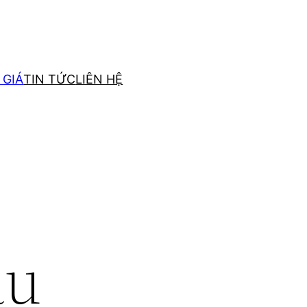
 GIÁ
TIN TỨC
LIÊN HỆ
ầu