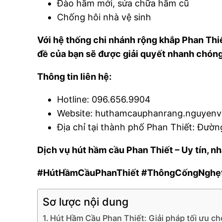
Đào hầm mới, sửa chữa hầm cũ
Chống hôi nhà vệ sinh
Với hệ thống chi nhánh rộng khắp Phan Thiế
đề của bạn sẽ được giải quyết nhanh chóng
Thông tin liên hệ:
Hotline: 096.656.9904
Website: huthamcauphanrang.nguyen
Địa chỉ tại thành phố Phan Thiết: Đườn
Dịch vụ hút hầm cầu Phan Thiết – Uy tín, nh
#HútHầmCầuPhanThiết #ThôngCốngNghẹt
Sơ lược nội dung
Hút Hầm Cầu Phan Thiết: Giải pháp tối ưu c