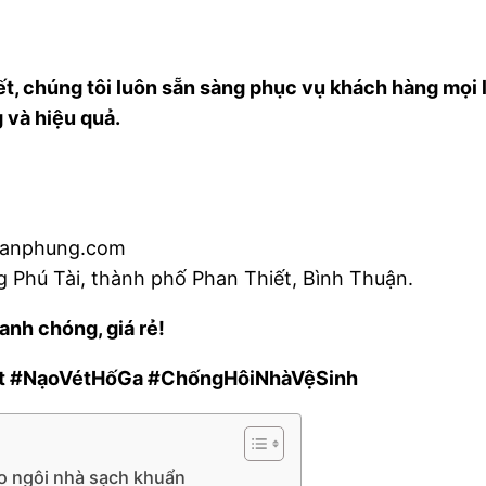
t, chúng tôi luôn sẵn sàng phục vụ khách hàng mọi lú
 và hiệu quả.
vanphung.com
g Phú Tài, thành phố Phan Thiết, Bình Thuận.
anh chóng, giá rẻ!
 #NạoVétHốGa #ChốngHôiNhàVệSinh
ho ngôi nhà sạch khuẩn