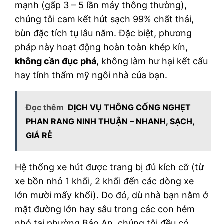
mạnh (gấp 3 – 5 lần máy thông thường),
chúng tôi cam kết hút sạch 99% chất thải,
bùn đặc tích tụ lâu năm. Đặc biệt, phương
pháp này hoạt động hoàn toàn khép kín,
không cần đục phá
, không làm hư hại kết cấu
hay tính thẩm mỹ ngôi nhà của bạn.
Đọc thêm
DỊCH VỤ THÔNG CỐNG NGHẸT
PHAN RANG NINH THUẬN – NHANH, SẠCH,
GIÁ RẺ
Hệ thống xe hút được trang bị đủ kích cỡ (từ
xe bồn nhỏ 1 khối, 2 khối đến các dòng xe
lớn mười mấy khối). Do đó, dù nhà bạn nằm ở
mặt đường lớn hay sâu trong các con hẻm
nhỏ tại phường Bảo An, chúng tôi đều có