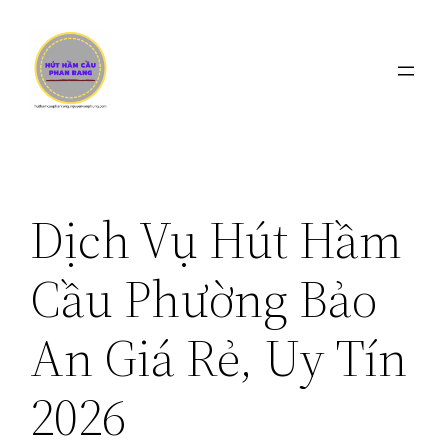
Chuyển
đến
phần
nội
dung
Dịch Vụ Hút Hầm
Cầu Phường Bảo
An Giá Rẻ, Uy Tín
2026