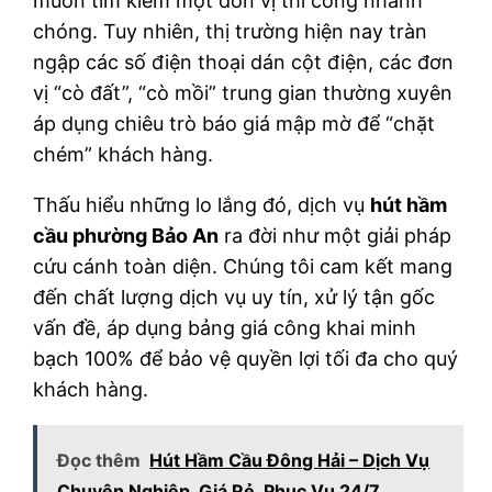
muốn tìm kiếm một đơn vị thi công nhanh
chóng. Tuy nhiên, thị trường hiện nay tràn
ngập các số điện thoại dán cột điện, các đơn
vị “cò đất”, “cò mồi” trung gian thường xuyên
áp dụng chiêu trò báo giá mập mờ để “chặt
chém” khách hàng.
Thấu hiểu những lo lắng đó, dịch vụ
hút hầm
cầu phường Bảo An
ra đời như một giải pháp
cứu cánh toàn diện. Chúng tôi cam kết mang
đến chất lượng dịch vụ uy tín, xử lý tận gốc
vấn đề, áp dụng bảng giá công khai minh
bạch 100% để bảo vệ quyền lợi tối đa cho quý
khách hàng.
Đọc thêm
Hút Hầm Cầu Đông Hải – Dịch Vụ
Chuyên Nghiệp, Giá Rẻ, Phục Vụ 24/7