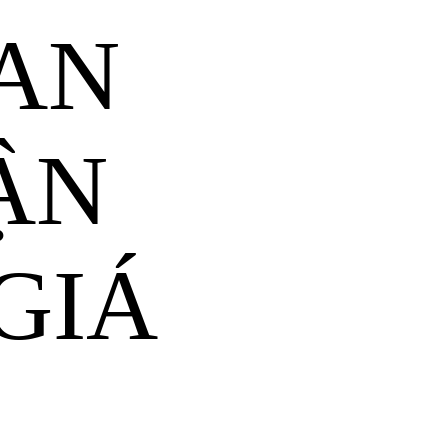
AN
ẬN
GIÁ