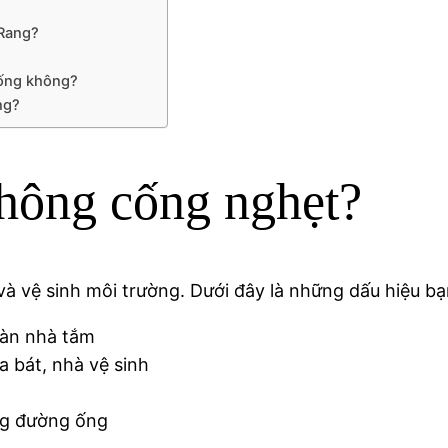
 Rang?
cống không?
ng?
thông cống nghẹt?
à vệ sinh môi trường. Dưới đây là những dấu hiệu bạn
sàn nhà tắm
a bát, nhà vệ sinh
ng đường ống