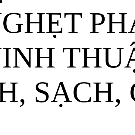
NGHẸT PH
INH THU
H, SẠCH, 