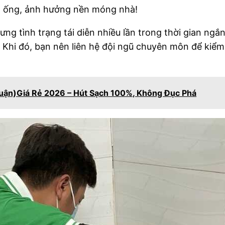
g ống, ảnh hưởng nền móng nhà!
ng tình trạng tái diễn nhiều lần trong thời gian ngắ
. Khi đó, bạn nên liên hệ đội ngũ chuyên môn để kiểm
uận)Giá Rẻ 2026 – Hút Sạch 100%, Không Đục Phá