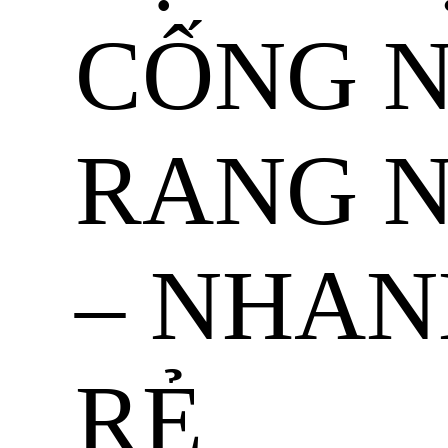
CỐNG 
RANG N
– NHAN
RẺ